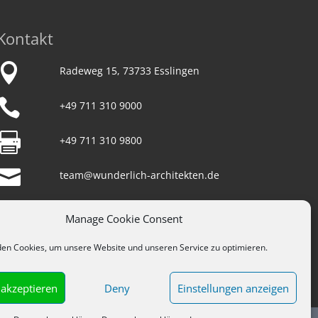
Kontakt

Radeweg 15, 73733 Esslingen

+49 711 310 9000

+49 711 310 9800

team@wunderlich-architekten.de

weitere Kontaktmöglichkeiten
Manage Cookie Consent
en Cookies, um unsere Website und unseren Service zu optimieren.
Impressum
Datenschutz
 akzeptieren
Deny
Einstellungen anzeigen