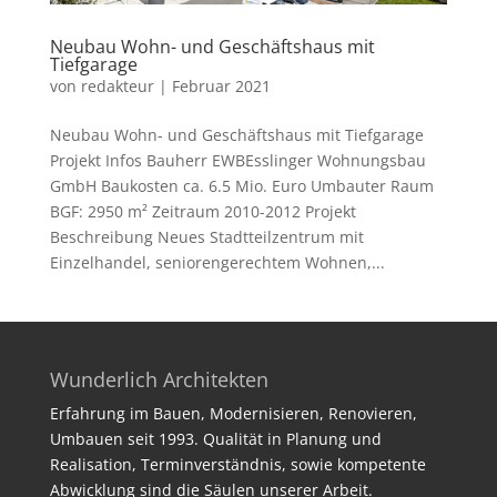
Neubau Wohn- und Geschäftshaus mit
Tiefgarage
von
redakteur
|
Februar 2021
Neubau Wohn- und Geschäftshaus mit Tiefgarage
Projekt Infos Bauherr EWBEsslinger Wohnungsbau
GmbH Baukosten ca. 6.5 Mio. Euro Umbauter Raum
BGF: 2950 m² Zeitraum 2010-2012 Projekt
Beschreibung Neues Stadtteilzentrum mit
Einzelhandel, seniorengerechtem Wohnen,...
Wunderlich Architekten
Erfahrung im Bauen, Modernisieren, Renovieren,
Umbauen seit 1993. Qualität in Planung und
Realisation, Terminverständnis, sowie kompetente
Abwicklung sind die Säulen unserer Arbeit.