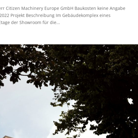
err Citizen Machinery Europe GmbH Baukosten keine Angabe
2022 Projekt Beschreibung Im Gebäudekomplex eines
Etage der Showroom für die...