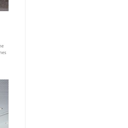
ne
ines