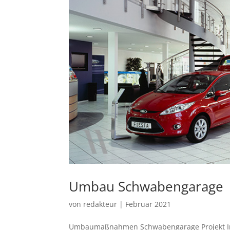
Umbau Schwabengarage
von
redakteur
|
Februar 2021
Umbaumaßnahmen Schwabengarage Projekt Info