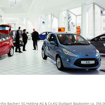
s Bauherr SG Holding AG & Co.KG Stuttgart Baukosten ca. 356.0